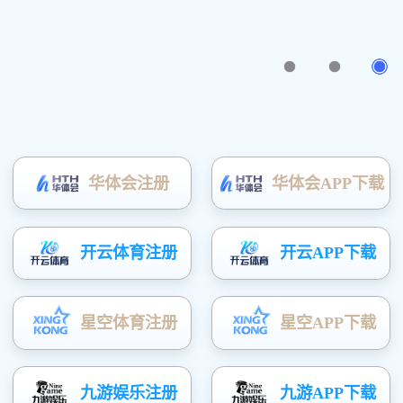
产品中心
您的位置
：
首页
»
产品中心
»
化学
高强度化学锚栓H
倒锥形化学锚栓MHB