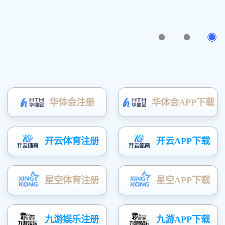
产品中心
您的位置
：
首页
»
产品中心
»
成品
尼龙锚栓系列
化学锚栓系列
机械锚栓
植筋胶
预埋槽
防火密封胶
背栓系列
成品支吊架系统