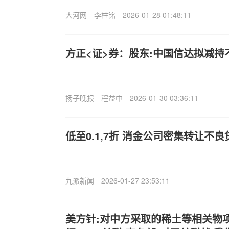
大河网
李柱铭
2026-01-28 01:48:11
方正<证>券：股东:中国信达拟减持
扬子晚报
程益中
2026-01-30 03:36:11
低至0.1,7折 消金公司密集转让不良
九派新闻
2026-01-27 23:53:11
美方针:对中方采取的稀土等相关物