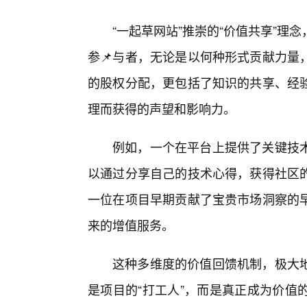
“一起草网站”推崇的“价值共享”
参📌与者，无论是以何种形式贡献力量
的股权分配，更包括了知识的共享、经
理而获得的声望和影响力。
例如，一个在平台上提供了关键技
以通过分享自己的技术心得，获得社区的
一位在项目早期贡献了宝贵市场洞察的
来的增值服务。
这种多维度的价值回馈机制，极大
是项目的“打工人”，而是真正成为价值