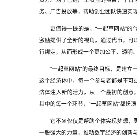
务、广告投放等，帮助创业团队快速实
更值得一提的是，“一起草网站”的
激励提供了全新的视角。通过代币，可
行绑定，从而形成一个更加公平、透明、
“一起草网站”的最终目标，是建立
这个经济体中，每一个参与者都是不可
济体注入新的活力。从一个最初的创意
其中的每一个环节，“一起草网站”都扮
它不🎯仅仅是帮助个体实现梦想，
一股强大的力量，推动数字经济的创新