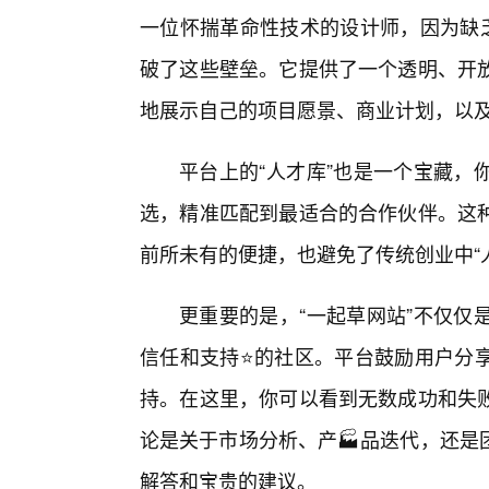
一位怀揣革命性技术的设计师，因为缺乏
破了这些壁垒。它提供了一个透明、开
地展示自己的项目愿景、商业计划，以
平台上的“人才库”也是一个宝藏，
选，精准匹配到最适合的合作伙伴。这种
前所未有的便捷，也避免了传统创业中“
更重要的是，“一起草网站”不仅仅
信任和支持⭐的社区。平台鼓励用户分
持。在这里，你可以看到无数成功和失
论是关于市场分析、产🏭品迭代，还是
解答和宝贵的建议。