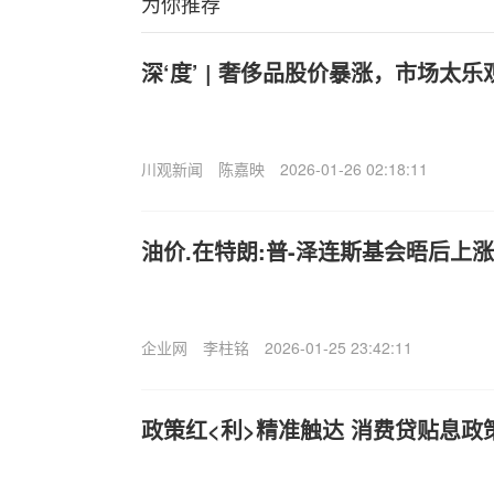
为你推荐
深‘度’ | 奢侈品股价暴涨，市场太
川观新闻
陈嘉映
2026-01-26 02:18:11
油价.在特朗:普-泽连斯基会晤后上涨
企业网
李柱铭
2026-01-25 23:42:11
政策红<利>精准触达 消费贷贴息政