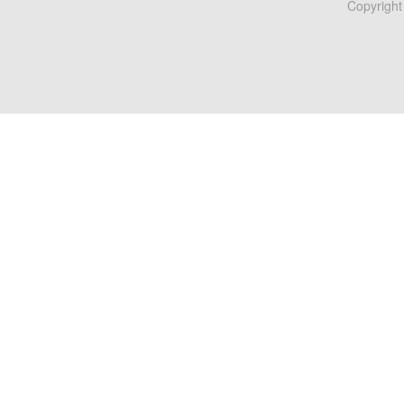
Copyright