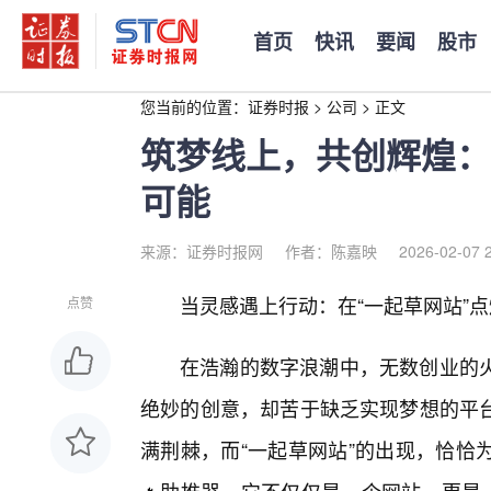
首页
快讯
要闻
股市
您当前的位置：
证券时报
>
公司
>
正文
筑梦线上，共创辉煌：
可能
来源：证券时报网
作者：陈嘉映
2026-02-07 
当灵感遇上行动：在“一起草网站”
点赞
在浩瀚的数字浪潮中，无数创业的
绝妙的创意，却苦于缺乏实现梦想的平台
满荆棘，而“一起草网站”的出现，恰恰